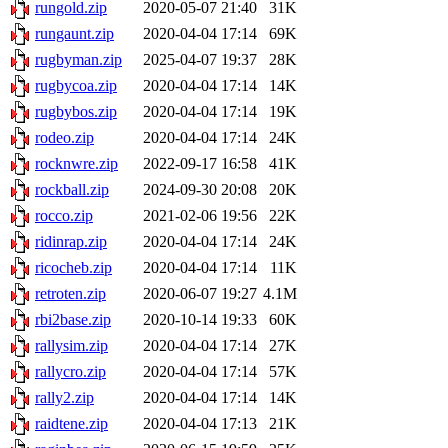
rungold.zip
2020-05-07 21:40
31K
rungaunt.zip
2020-04-04 17:14
69K
rugbyman.zip
2025-04-07 19:37
28K
rugbycoa.zip
2020-04-04 17:14
14K
rugbybos.zip
2020-04-04 17:14
19K
rodeo.zip
2020-04-04 17:14
24K
rocknwre.zip
2022-09-17 16:58
41K
rockball.zip
2024-09-30 20:08
20K
rocco.zip
2021-02-06 19:56
22K
ridinrap.zip
2020-04-04 17:14
24K
ricocheb.zip
2020-04-04 17:14
11K
retroten.zip
2020-06-07 19:27
4.1M
rbi2base.zip
2020-10-14 19:33
60K
rallysim.zip
2020-04-04 17:14
27K
rallycro.zip
2020-04-04 17:14
57K
rally2.zip
2020-04-04 17:14
14K
raidtene.zip
2020-04-04 17:13
21K