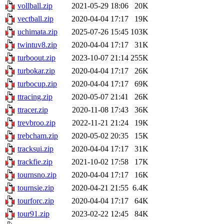
vollball.zip
2021-05-29 18:06
20K
vectball.zip
2020-04-04 17:17
19K
uchimata.zip
2025-07-26 15:45
103K
twintuv8.zip
2020-04-04 17:17
31K
turboout.zip
2023-10-07 21:14
255K
turbokar.zip
2020-04-04 17:17
26K
turbocup.zip
2020-04-04 17:17
69K
ttracing.zip
2020-05-07 21:41
26K
ttracer.zip
2020-11-08 17:43
36K
trevbroo.zip
2022-11-21 21:24
19K
trebcham.zip
2020-05-02 20:35
15K
tracksui.zip
2020-04-04 17:17
31K
trackfie.zip
2021-10-02 17:58
17K
tournsno.zip
2020-04-04 17:17
16K
tournsie.zip
2020-04-21 21:55
6.4K
tourforc.zip
2020-04-04 17:17
64K
tour91.zip
2023-02-22 12:45
84K