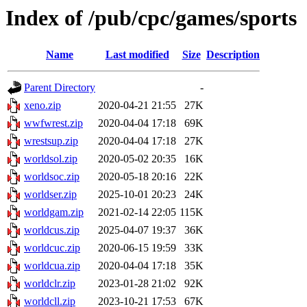
Index of /pub/cpc/games/sports
Name
Last modified
Size
Description
Parent Directory
-
xeno.zip
2020-04-21 21:55
27K
wwfwrest.zip
2020-04-04 17:18
69K
wrestsup.zip
2020-04-04 17:18
27K
worldsol.zip
2020-05-02 20:35
16K
worldsoc.zip
2020-05-18 20:16
22K
worldser.zip
2025-10-01 20:23
24K
worldgam.zip
2021-02-14 22:05
115K
worldcus.zip
2025-04-07 19:37
36K
worldcuc.zip
2020-06-15 19:59
33K
worldcua.zip
2020-04-04 17:18
35K
worldclr.zip
2023-01-28 21:02
92K
worldcll.zip
2023-10-21 17:53
67K