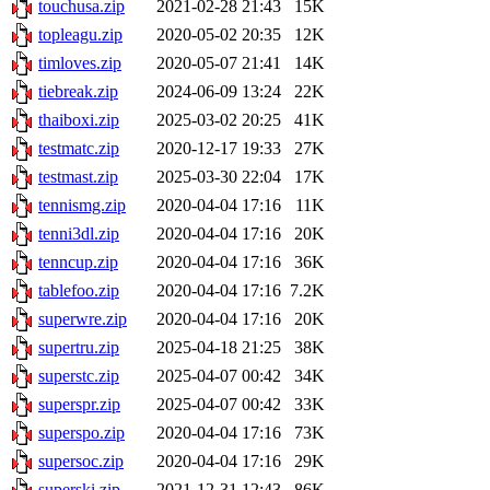
touchusa.zip
2021-02-28 21:43
15K
topleagu.zip
2020-05-02 20:35
12K
timloves.zip
2020-05-07 21:41
14K
tiebreak.zip
2024-06-09 13:24
22K
thaiboxi.zip
2025-03-02 20:25
41K
testmatc.zip
2020-12-17 19:33
27K
testmast.zip
2025-03-30 22:04
17K
tennismg.zip
2020-04-04 17:16
11K
tenni3dl.zip
2020-04-04 17:16
20K
tenncup.zip
2020-04-04 17:16
36K
tablefoo.zip
2020-04-04 17:16
7.2K
superwre.zip
2020-04-04 17:16
20K
supertru.zip
2025-04-18 21:25
38K
superstc.zip
2025-04-07 00:42
34K
superspr.zip
2025-04-07 00:42
33K
superspo.zip
2020-04-04 17:16
73K
supersoc.zip
2020-04-04 17:16
29K
superski.zip
2021-12-31 12:43
86K