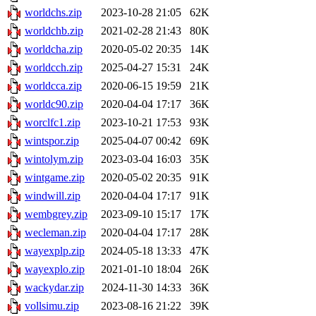
worldchs.zip
2023-10-28 21:05
62K
worldchb.zip
2021-02-28 21:43
80K
worldcha.zip
2020-05-02 20:35
14K
worldcch.zip
2025-04-27 15:31
24K
worldcca.zip
2020-06-15 19:59
21K
worldc90.zip
2020-04-04 17:17
36K
worclfc1.zip
2023-10-21 17:53
93K
wintspor.zip
2025-04-07 00:42
69K
wintolym.zip
2023-03-04 16:03
35K
wintgame.zip
2020-05-02 20:35
91K
windwill.zip
2020-04-04 17:17
91K
wembgrey.zip
2023-09-10 15:17
17K
wecleman.zip
2020-04-04 17:17
28K
wayexplp.zip
2024-05-18 13:33
47K
wayexplo.zip
2021-01-10 18:04
26K
wackydar.zip
2024-11-30 14:33
36K
vollsimu.zip
2023-08-16 21:22
39K